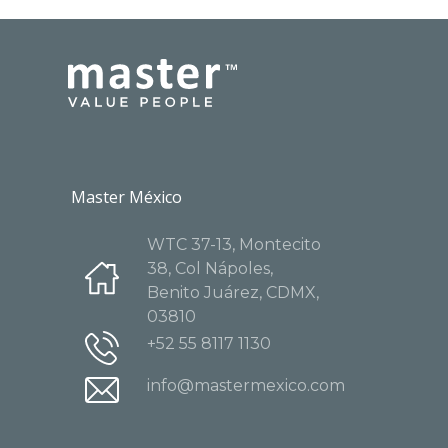
Master México
WTC 37-13, Montecito
38, Col Nápoles,
Benito Juárez, CDMX,
03810
+52 55 8117 1130
info@mastermexico.com