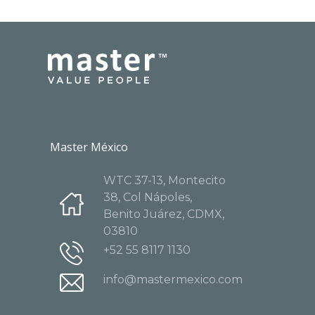
Master México
WTC 37-13, Montecito
38, Col Nápoles,
Benito Juárez, CDMX,
03810
+52 55 8117 1130
info@mastermexico.com